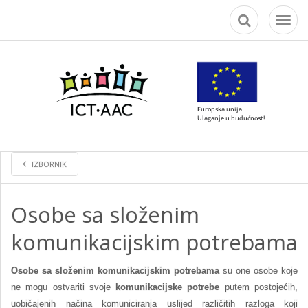
Toggl
naviga
IZBORNIK
Osobe sa složenim
komunikacijskim potrebama
Osobe sa složenim komunikacijskim potrebama
su one osobe koje
ne mogu ostvariti svoje
komunikacijske potrebe
putem postojećih,
uobičajenih načina komuniciranja uslijed različitih razloga koji