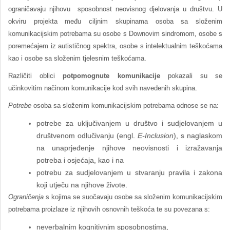
ograničavaju njihovu sposobnost neovisnog djelovanja u društvu. U
okviru projekta među ciljnim skupinama osoba sa složenim
komunikacijskim potrebama su osobe s Downovim sindromom, osobe s
poremećajem iz autističnog spektra, osobe s intelektualnim teškoćama
kao i osobe sa složenim tjelesnim teškoćama.
Različiti oblici
potpomognute komunikacije
pokazali su se
učinkovitim načinom komunikacije kod svih navedenih skupina.
Potrebe
osoba sa složenim komunikacijskim potrebama odnose se na:
potrebe za uključivanjem u društvo i sudjelovanjem u
društvenom odlučivanju (engl.
E-Inclusion
), s naglaskom
na unaprjeđenje njihove neovisnosti i izražavanja
potreba i osjećaja, kao i na
potrebu za sudjelovanjem u stvaranju pravila i zakona
koji utječu na njihove živote.
Ograničenja
s kojima se suočavaju osobe sa složenim komunikacijskim
potrebama proizlaze iz njihovih osnovnih teškoća te su povezana s:
neverbalnim kognitivnim sposobnostima,