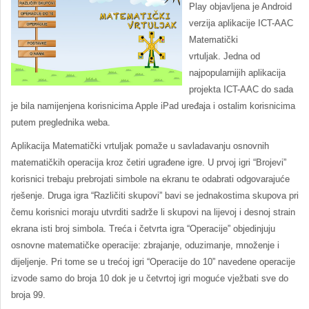
Play objavljena je Android
verzija aplikacije ICT-AAC
Matematički
vrtuljak. Jedna od
najpopularnijih aplikacija
projekta ICT-AAC do sada
je bila namijenjena korisnicima Apple iPad uređaja i ostalim korisnicima
putem preglednika weba.
Aplikacija Matematički vrtuljak pomaže u savladavanju osnovnih
matematičkih operacija kroz četiri ugrađene igre. U prvoj igri “Brojevi”
korisnici trebaju prebrojati simbole na ekranu te odabrati odgovarajuće
rješenje. Druga igra “Različiti skupovi” bavi se jednakostima skupova pri
čemu korisnici moraju utvrditi sadrže li skupovi na lijevoj i desnoj strain
ekrana isti broj simbola. Treća i četvrta igra “Operacije” objedinjuju
osnovne matematičke operacije: zbrajanje, oduzimanje, množenje i
dijeljenje. Pri tome se u trećoj igri “Operacije do 10” navedene operacije
izvode samo do broja 10 dok je u četvrtoj igri moguće vježbati sve do
broja 99.