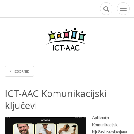
Toggl
naviga
IZBORNIK
ICT-AAC Komunikacijski
ključevi
Aplikacija
Komunikacijski
ključevi namijenjena