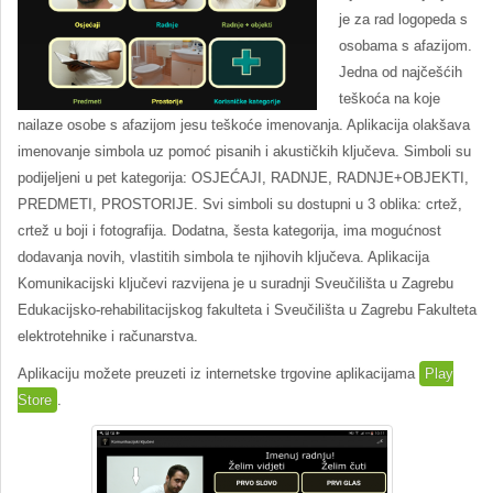
je za rad logopeda s
osobama s afazijom.
Jedna od najčešćih
teškoća na koje
nailaze osobe s afazijom jesu teškoće imenovanja. Aplikacija olakšava
imenovanje simbola uz pomoć pisanih i akustičkih ključeva. Simboli su
podijeljeni u pet kategorija: OSJEĆAJI, RADNJE, RADNJE+OBJEKTI,
PREDMETI, PROSTORIJE. Svi simboli su dostupni u 3 oblika: crtež,
crtež u boji i fotografija. Dodatna, šesta kategorija, ima mogućnost
dodavanja novih, vlastitih simbola te njihovih ključeva. Aplikacija
Komunikacijski ključevi razvijena je u suradnji Sveučilišta u Zagrebu
Edukacijsko-rehabilitacijskog fakulteta i Sveučilišta u Zagrebu Fakulteta
elektrotehnike i računarstva.
Aplikaciju možete preuzeti iz internetske trgovine aplikacijama
Play
Store
.