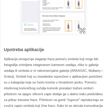
Upotreba aplikacije
Aplikacija omogućuje slaganje fraza pomoću simbola koji mogu biti
fotografije snimljene integriranom kamerom uređaja, slike iz galerije
uređaja ili simbola iz tri nekomercijalne galerije (ARAASAC, Mulberry i
Sclera). Simboli koji su standardno isporučeni s aplikacijom posloženi
su u kategorije koje se često koriste u hrvatskom jeziku. Pomoću
intuitivnog korisničkog sučelja korisnik pronalazi traženi simbol i
pritiskom na njegov slikovni zapis dodaje ga u alatnu traku predviđenu
za prikaz trenutne fraze. Pritiskom na gumb “Izgovori” reproduciraju se
zvučni zapisi simbola koji čine frazu. Kako bi se ubrzala komunikacija