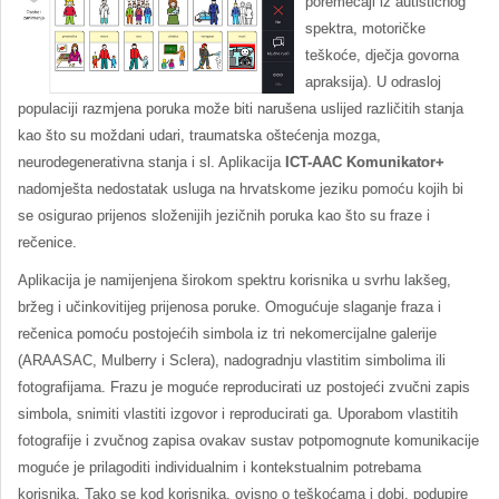
poremećaji iz autističnog
spektra, motoričke
teškoće, dječja govorna
apraksija). U odrasloj
populaciji razmjena poruka može biti narušena uslijed različitih stanja
kao što su moždani udari, traumatska oštećenja mozga,
neurodegenerativna stanja i sl. Aplikacija
ICT-AAC Komunikator+
nadomješta nedostatak usluga na hrvatskome jeziku pomoću kojih bi
se osigurao prijenos složenijih jezičnih poruka kao što su fraze i
rečenice.
Aplikacija je namijenjena širokom spektru korisnika u svrhu lakšeg,
bržeg i učinkovitijeg prijenosa poruke. Omogućuje slaganje fraza i
rečenica pomoću postojećih simbola iz tri nekomercijalne galerije
(ARAASAC, Mulberry i Sclera), nadogradnju vlastitim simbolima ili
fotografijama. Frazu je moguće reproducirati uz postojeći zvučni zapis
simbola, snimiti vlastiti izgovor i reproducirati ga. Uporabom vlastitih
fotografije i zvučnog zapisa ovakav sustav potpomognute komunikacije
moguće je prilagoditi individualnim i kontekstualnim potrebama
korisnika. Tako se kod korisnika, ovisno o teškoćama i dobi, podupire