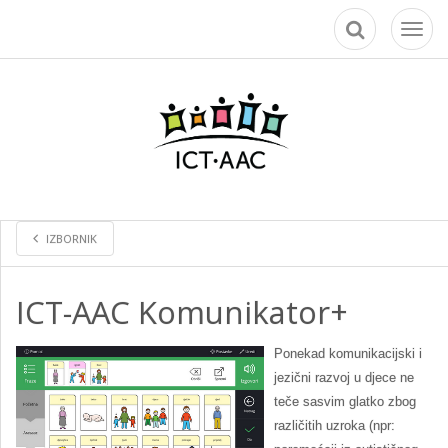
Toggl
naviga
IZBORNIK
ICT-AAC Komunikator+
Ponekad komunikacijski i
jezični razvoj u djece ne
teče sasvim glatko zbog
različitih uzroka (npr: