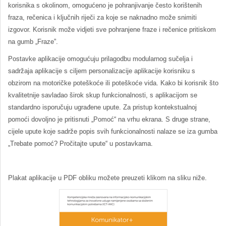
korisnika s okolinom, omogućeno je pohranjivanje često korištenih
fraza, rečenica i ključnih riječi za koje se naknadno može snimiti
izgovor. Korisnik može vidjeti sve pohranjene fraze i rečenice pritiskom
na gumb „Fraze”.
Postavke aplikacije omogućuju prilagodbu modularnog sučelja i
sadržaja aplikacije s ciljem personalizacije aplikacije korisniku s
obzirom na motoričke poteškoće ili poteškoće vida. Kako bi korisnik što
kvalitetnije savladao širok skup funkcionalnosti, s aplikacijom se
standardno isporučuju ugrađene upute. Za pristup kontekstualnoj
pomoći dovoljno je pritisnuti „Pomoć“ na vrhu ekrana. S druge strane,
cijele upute koje sadrže popis svih funkcionalnosti nalaze se iza gumba
„Trebate pomoć? Pročitajte upute“ u postavkama.
Plakat aplikacije u PDF obliku možete preuzeti klikom na sliku niže.