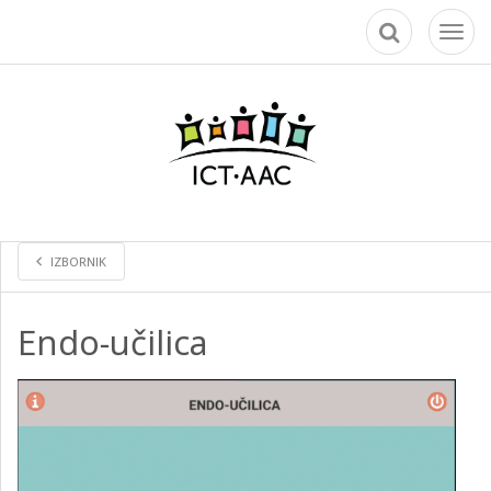
Toggl
naviga
IZBORNIK
Endo-učilica