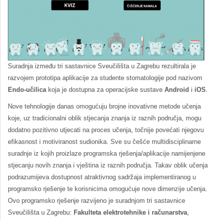
Suradnja između tri sastavnice Sveučilišta u Zagrebu rezultirala je
razvojem prototipa aplikacije za studente stomatologije pod nazivom
Endo-učilica
koja je dostupna za operacijske sustave
Android
i
iOS
.
Nove tehnologije danas omogućuju brojne inovativne metode učenja
koje, uz tradicionalni oblik stjecanja znanja iz raznih područja, mogu
dodatno pozitivno utjecati na proces učenja, točnije povećati njegovu
efikasnost i motiviranost sudionika. Sve su češće multidisciplinarne
suradnje iz kojih proizlaze programska rješenja/aplikacije namijenjene
stjecanju novih znanja i vještina iz raznih područja. Takav oblik učenja
podrazumijeva dostupnost atraktivnog sadržaja implementiranog u
programsko rješenje te korisnicima omogućuje nove dimenzije učenja.
Ovo programsko rješenje razvijeno je suradnjom tri sastavnice
Sveučilišta u Zagrebu:
Fakulteta elektrotehnike i računarstva
,