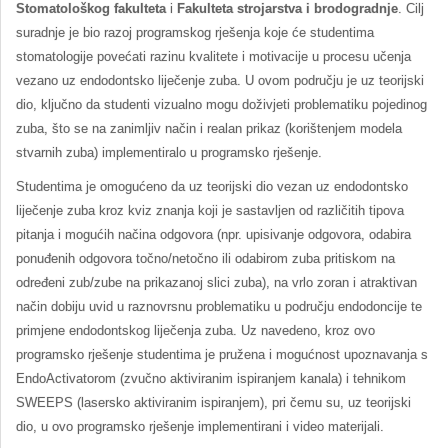
Stomatološkog fakulteta
i
Fakulteta strojarstva i brodogradnje
. Cilj
suradnje je bio razoj programskog rješenja koje će studentima
stomatologije povećati razinu kvalitete i motivacije u procesu učenja
vezano uz endodontsko liječenje zuba. U ovom području je uz teorijski
dio, ključno da studenti vizualno mogu doživjeti problematiku pojedinog
zuba, što se na zanimljiv način i realan prikaz (korištenjem modela
stvarnih zuba) implementiralo u programsko rješenje.
Studentima je omogućeno da uz teorijski dio vezan uz endodontsko
liječenje zuba kroz kviz znanja koji je sastavljen od različitih tipova
pitanja i mogućih načina odgovora (npr. upisivanje odgovora, odabira
ponuđenih odgovora točno/netočno ili odabirom zuba pritiskom na
određeni zub/zube na prikazanoj slici zuba), na vrlo zoran i atraktivan
način dobiju uvid u raznovrsnu problematiku u području endodoncije te
primjene endodontskog liječenja zuba. Uz navedeno, kroz ovo
programsko rješenje studentima je pružena i mogućnost upoznavanja s
EndoActivatorom (zvučno aktiviranim ispiranjem kanala) i tehnikom
SWEEPS (lasersko aktiviranim ispiranjem), pri čemu su, uz teorijski
dio, u ovo programsko rješenje implementirani i video materijali.