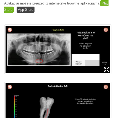
Aplikaciju možete preuzeti iz internetske trgovine aplikacijama
Play
Store
i
App Store
.